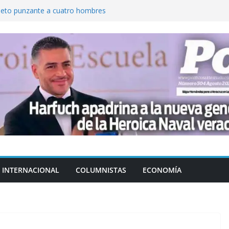
jeto punzante a cuatro hombres
Aguirre, exgobernador de Guerrero, por
var la exportación de aguacate de
tados Unidos
zación a escuelas para dejar el esquema
cución política en casos de desafuero
 Movimiento Ciudadano
INTERNACIONAL
COLUMNISTAS
ECONOMÍA