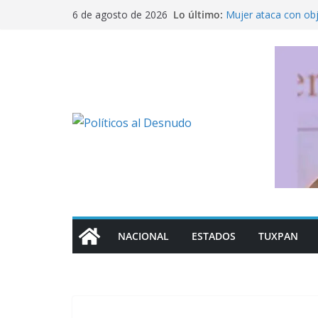
Saltar
Lo último:
Mujer ataca con ob
6 de agosto de 2026
al
Fue detenido Ángel 
caso Ayotzinapa
contenido
México busca reacti
Michoacán a los Es
Ofrece SEP regulari
militarizado
Rechaza Nahle perse
de los alcaldes de
NACIONAL
ESTADOS
TUXPAN