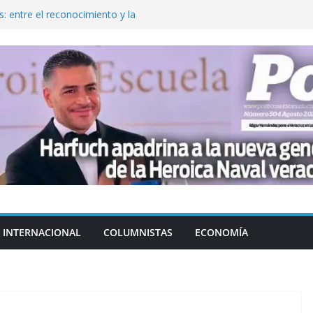
: entre el reconocimiento y la
var la exportación de aguacate de
tados Unidos
zación a escuelas para dejar el esquema
cución política en casos de desafuero
 Movimiento Ciudadano
jeto punzante a cuatro hombres
INTERNACIONAL
COLUMNISTAS
ECONOMÍA