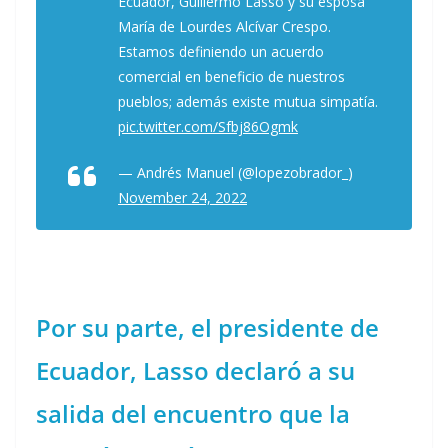
Ecuador, Guillermo Lasso y su esposa
María de Lourdes Alcívar Crespo.
Estamos definiendo un acuerdo
comercial en beneficio de nuestros
pueblos; además existe mutua simpatía.
pic.twitter.com/Sfbj86Ogmk
— Andrés Manuel (@lopezobrador_)
November 24, 2022
Por su parte, el presidente de
Ecuador, Lasso declaró a su
salida del encuentro que la