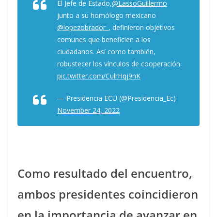
El Jefe de Estado,
@LassoGuillermo
junto a su homólogo mexicano
@lopezobrador_
, definieron objetivos
comunes que beneficien a los
ciudadanos. Así como también,
robustecer los vínculos de cooperación.
pic.twitter.com/CulrHqj9nK
— Presidencia ECU (@Presidencia_Ec)
November 24, 2022
Como resultado del encuentro,
ambos presidentes coincidieron
en la importancia de avanzar en