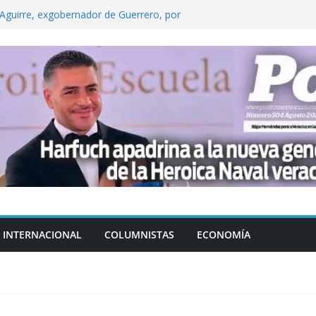
Aguirre, exgobernador de Guerrero, por
 tranquilidad tras casos de ciclosporiasis
Aguirre no es asunto político: Sheinbaum
echa, hora y sede para el examen de
?
 Cuitláhuac García Jiménez desapareció
INTERNACIONAL
COLUMNISTAS
ECONOMÍA