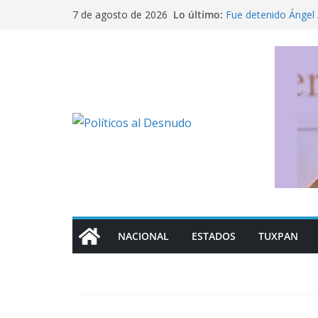
Saltar
Lo último:
Fue detenido Ángel 
7 de agosto de 2026
al
caso Ayotzinapa
Pide titular de Salud
contenido
en México
Detención de Ángel 
¿Dónde consultar f
control de la UNAM
Los mil 600 mdp que
NACIONAL
ESTADOS
TUXPAN