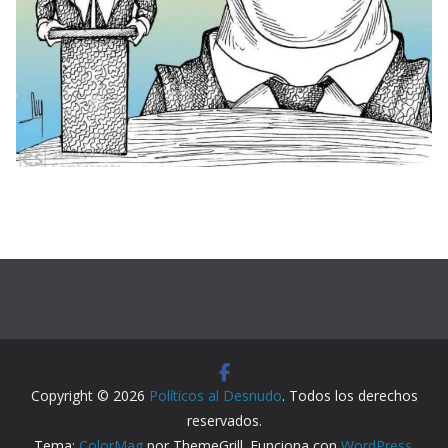
Copyright © 2026
Políticos al Desnudo
. Todos los derechos
reservados.
Tema:
ColorMag
por ThemeGrill. Funciona con
WordPress
.