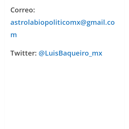
Correo:
astrolabiopoliticomx@gmail.co
m
Twitter:
@LuisBaqueiro_mx