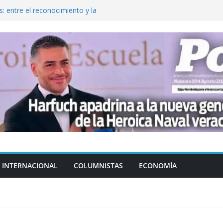
: entre el reconocimiento y la
var la exportación de aguacate de
tados Unidos
zación a escuelas para dejar el esquema
cución política en casos de desafuero
 Movimiento Ciudadano
jeto punzante a cuatro hombres
INTERNACIONAL
COLUMNISTAS
ECONOMÍA