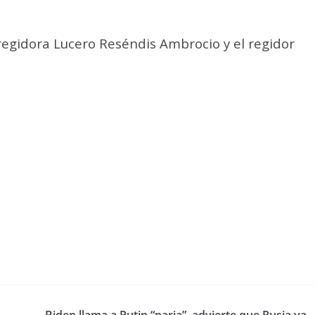
regidora Lucero Reséndis Ambrocio y el regidor
Biden llama a Putin “paria”, advierte que Rusia va