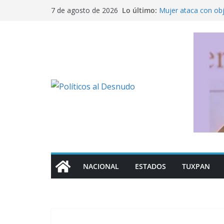
Saltar
Lo último:
Mujer ataca con ob
7 de agosto de 2026
al
Fue detenido Ángel 
caso Ayotzinapa
contenido
México busca reacti
Michoacán a los Es
Ofrece SEP regulari
militarizado
Rechaza Nahle perse
de los alcaldes de
NACIONAL
ESTADOS
TUXPAN