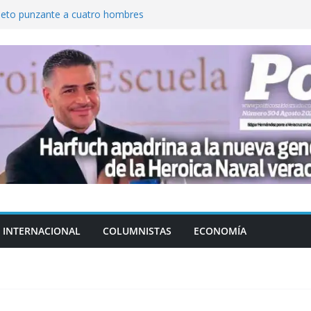
jeto punzante a cuatro hombres
Aguirre, exgobernador de Guerrero, por
var la exportación de aguacate de
tados Unidos
zación a escuelas para dejar el esquema
cución política en casos de desafuero
 Movimiento Ciudadano
INTERNACIONAL
COLUMNISTAS
ECONOMÍA