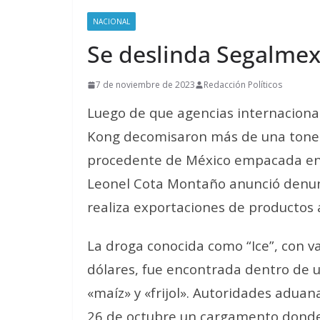
NACIONAL
Se deslinda Segalme
7 de noviembre de 2023
Redacción Políticos
Luego de que agencias internaciona
Kong decomisaron más de una tonel
procedente de México empacada en c
Leonel Cota Montaño anunció denunc
realiza exportaciones de productos 
La droga conocida como “Ice”, con v
dólares, fue encontrada dentro de 
«maíz» y «frijol». Autoridades adua
26 de octubre un cargamento dond