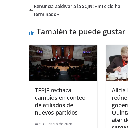
Renuncia Zaldívar a la SCJN: «mi ciclo ha
terminado»
También te puede gustar
TEPJF rechaza
Alicia
cambios en conteo
reúne
de afiliados de
gober
nuevos partidos
Quint
atend
29 de enero de 2026
sarga