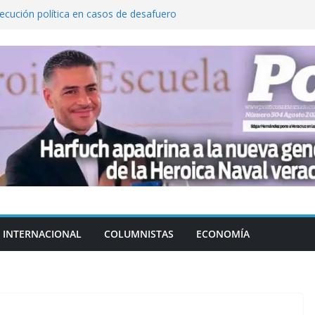
cución política en casos de desafuero
 Movimiento Ciudadano
 Cuitláhuac García Jiménez desapareció
Aguirre, exgobernador de Guerrero, por
var la exportación de aguacate de
tados Unidos
zación a escuelas para dejar el esquema
INTERNACIONAL
COLUMNISTAS
ECONOMÍA