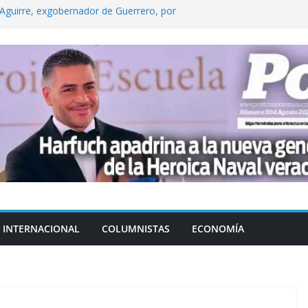
Aguirre, exgobernador de Guerrero, por
 tranquilidad tras casos de ciclosporiasis
Aguirre no es asunto político: Sheinbaum
echa, hora y sede para el examen de
?
 Cuitláhuac García Jiménez desapareció
INTERNACIONAL
COLUMNISTAS
ECONOMÍA