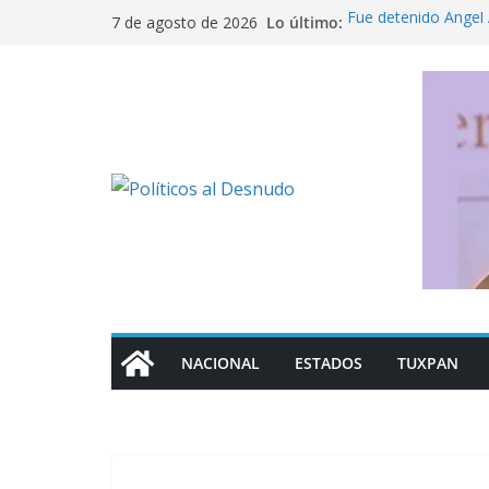
Saltar
Lo último:
Fue detenido Ángel 
7 de agosto de 2026
al
caso Ayotzinapa
Pide titular de Salud
contenido
en México
Detención de Ángel 
¿Dónde consultar f
control de la UNAM
Los mil 600 mdp que
NACIONAL
ESTADOS
TUXPAN