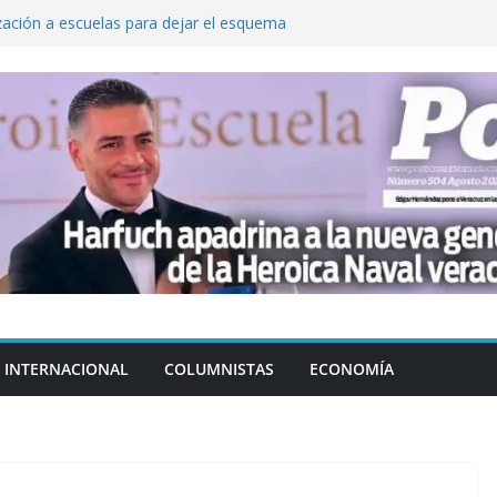
zación a escuelas para dejar el esquema
cución política en casos de desafuero
 Movimiento Ciudadano
 Cuitláhuac García Jiménez desapareció
Aguirre, exgobernador de Guerrero, por
var la exportación de aguacate de
tados Unidos
INTERNACIONAL
COLUMNISTAS
ECONOMÍA