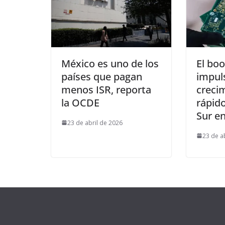
México es uno de los
El boo
países que pagan
impuls
menos ISR, reporta
creci
la OCDE
rápid
Sur e
23 de abril de 2026
23 de a