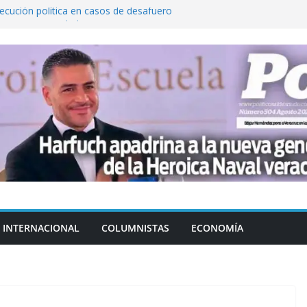
cución política en casos de desafuero
 Movimiento Ciudadano
 Cuitláhuac García Jiménez desapareció
Aguirre, exgobernador de Guerrero, por
var la exportación de aguacate de
tados Unidos
zación a escuelas para dejar el esquema
INTERNACIONAL
COLUMNISTAS
ECONOMÍA