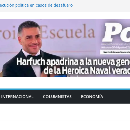
cución política en casos de desafuero
 Movimiento Ciudadano
 Cuitláhuac García Jiménez desapareció
Aguirre, exgobernador de Guerrero, por
var la exportación de aguacate de
tados Unidos
zación a escuelas para dejar el esquema
INTERNACIONAL
COLUMNISTAS
ECONOMÍA