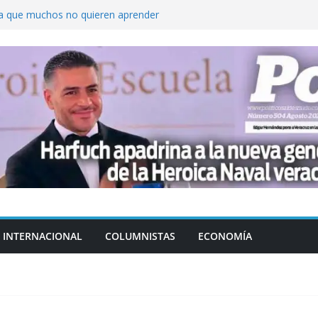
ica que muchos no quieren aprender
cluyendo a narcopolíticos”: dijo el director
iones contra el CJNG
ra el crimen patrimonial
do… o el defensor inesperado
de difamaciones, las audiencias no tienen
pulsa
INTERNACIONAL
COLUMNISTAS
ECONOMÍA