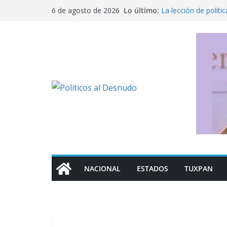
Saltar
Lo último:
La lección de polít
6 de agosto de 2026
al
“Vamos por ellos, in
de la DEA sobre acc
contenido
Cero impunidad cont
El opositor incómo
Ante la resonancia 
derechos; solo la re
NACIONAL
ESTADOS
TUXPAN