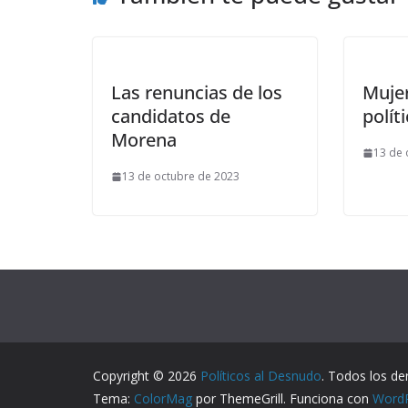
Las renuncias de los
Mujer
candidatos de
polít
Morena
13 de 
13 de octubre de 2023
Copyright © 2026
Políticos al Desnudo
. Todos los de
Tema:
ColorMag
por ThemeGrill. Funciona con
Word