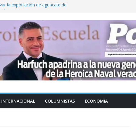
var la exportación de aguacate de
tados Unidos
Aguirre no es asunto político: Sheinbaum
echa, hora y sede para el examen de
?
 Cuitláhuac García Jiménez desapareció
Aguirre, exgobernador de Guerrero, por
INTERNACIONAL
COLUMNISTAS
ECONOMÍA