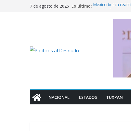
Saltar
Lo último:
México busca reacti
7 de agosto de 2026
al
Michoacán a los Es
Detención de Ángel 
contenido
¿Dónde consultar f
control de la UNAM
Los mil 600 mdp que
Fue detenido Ángel 
caso Ayotzinapa
NACIONAL
ESTADOS
TUXPAN