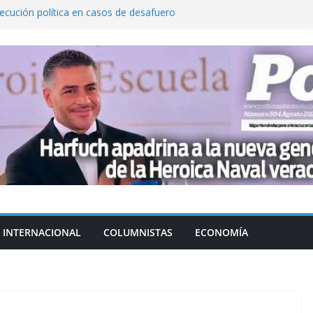
cución política en casos de desafuero
 Movimiento Ciudadano
 Cuitláhuac García Jiménez desapareció
Aguirre, exgobernador de Guerrero, por
var la exportación de aguacate de
tados Unidos
zación a escuelas para dejar el esquema
INTERNACIONAL
COLUMNISTAS
ECONOMÍA