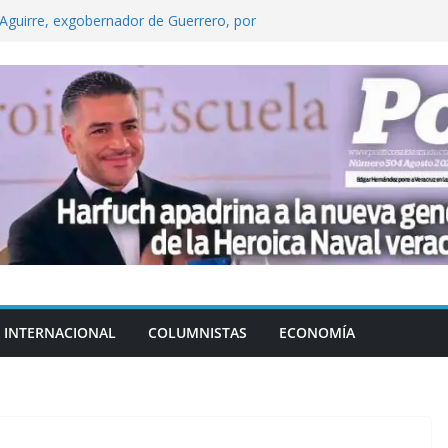
Aguirre, exgobernador de Guerrero, por
 tranquilidad tras casos de ciclosporiasis
Aguirre no es asunto político: Sheinbaum
echa, hora y sede para el examen de
?
 Cuitláhuac García Jiménez desapareció
INTERNACIONAL
COLUMNISTAS
ECONOMÍA