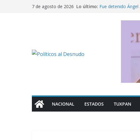
Saltar
Lo último:
Fue detenido Ángel 
7 de agosto de 2026
al
caso Ayotzinapa
Pide titular de Salud
contenido
en México
Detención de Ángel 
¿Dónde consultar f
control de la UNAM
Los mil 600 mdp que
NACIONAL
ESTADOS
TUXPAN