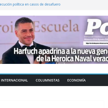
cución política en casos de desafuero
 Movimiento Ciudadano
 Cuitláhuac García Jiménez desapareció
Aguirre, exgobernador de Guerrero, por
var la exportación de aguacate de
tados Unidos
zación a escuelas para dejar el esquema
INTERNACIONAL
COLUMNISTAS
ECONOMÍA