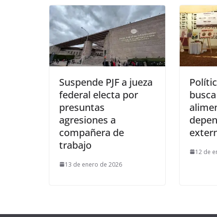
Suspende PJF a jueza
Políti
federal electa por
busca
presuntas
alimen
agresiones a
depen
compañera de
exter
trabajo
12 de e
13 de enero de 2026