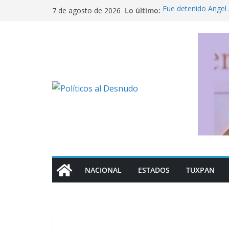
Saltar
Lo último:
Fue detenido Ángel 
7 de agosto de 2026
al
caso Ayotzinapa
Pide titular de Salud
contenido
en México
Detención de Ángel 
¿Dónde consultar f
control de la UNAM
Los mil 600 mdp que
NACIONAL
ESTADOS
TUXPAN