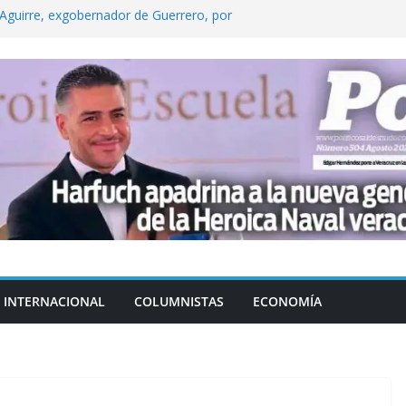
Aguirre, exgobernador de Guerrero, por
 tranquilidad tras casos de ciclosporiasis
Aguirre no es asunto político: Sheinbaum
echa, hora y sede para el examen de
?
 Cuitláhuac García Jiménez desapareció
INTERNACIONAL
COLUMNISTAS
ECONOMÍA