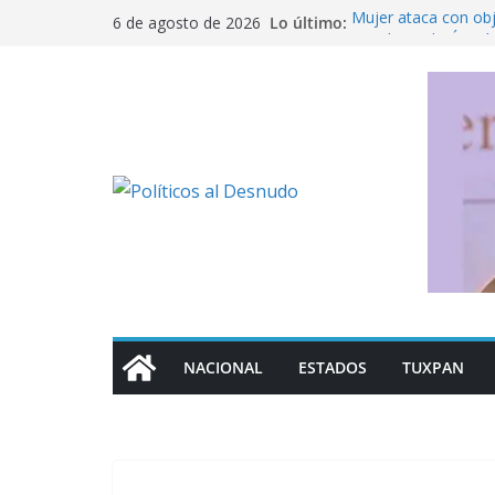
Saltar
Lo último:
Mujer ataca con ob
6 de agosto de 2026
al
Fue detenido Ángel 
caso Ayotzinapa
contenido
México busca reacti
Michoacán a los Es
Ofrece SEP regulari
militarizado
Rechaza Nahle perse
de los alcaldes de
NACIONAL
ESTADOS
TUXPAN