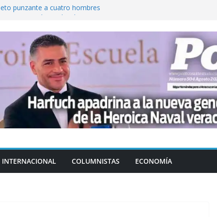
jeto punzante a cuatro hombres
Aguirre, exgobernador de Guerrero, por
var la exportación de aguacate de
tados Unidos
zación a escuelas para dejar el esquema
cución política en casos de desafuero
 Movimiento Ciudadano
INTERNACIONAL
COLUMNISTAS
ECONOMÍA