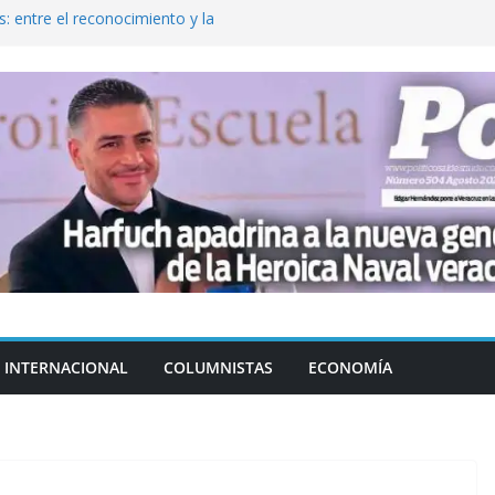
: entre el reconocimiento y la
var la exportación de aguacate de
tados Unidos
zación a escuelas para dejar el esquema
cución política en casos de desafuero
 Movimiento Ciudadano
jeto punzante a cuatro hombres
INTERNACIONAL
COLUMNISTAS
ECONOMÍA