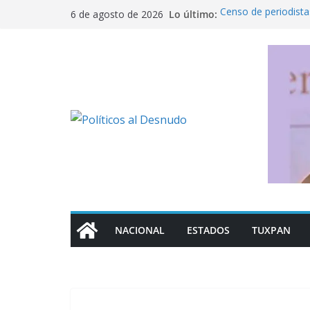
Saltar
Lo último:
Censo de periodistas
6 de agosto de 2026
al
incertidumbre
México busca reacti
contenido
Michoacán a los Es
Ofrece SEP regulari
militarizado
Rechaza Nahle perse
de los alcaldes de
Mujer ataca con ob
NACIONAL
ESTADOS
TUXPAN