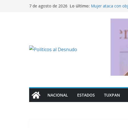
Saltar
Lo último:
Mujer ataca con ob
7 de agosto de 2026
al
Fue detenido Ángel 
caso Ayotzinapa
contenido
México busca reacti
Michoacán a los Es
Ofrece SEP regulari
militarizado
Rechaza Nahle perse
de los alcaldes de
NACIONAL
ESTADOS
TUXPAN