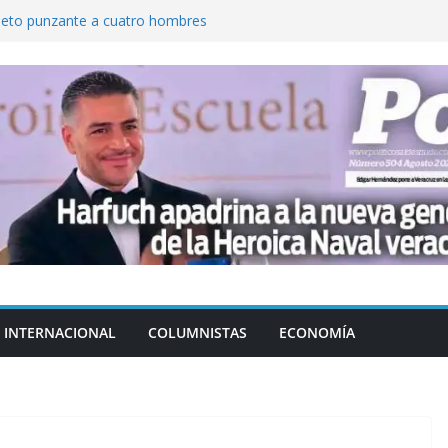
jeto punzante a cuatro hombres
Aguirre, exgobernador de Guerrero, por
var la exportación de aguacate de
tados Unidos
zación a escuelas para dejar el esquema
cución política en casos de desafuero
 Movimiento Ciudadano
INTERNACIONAL
COLUMNISTAS
ECONOMÍA