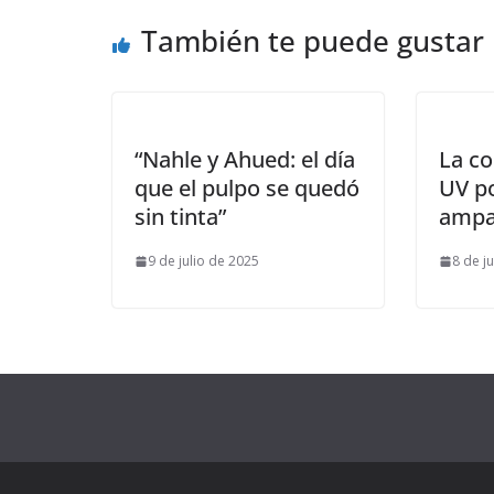
También te puede gustar
“Nahle y Ahued: el día
La co
que el pulpo se quedó
UV p
sin tinta”
ampa
9 de julio de 2025
8 de j