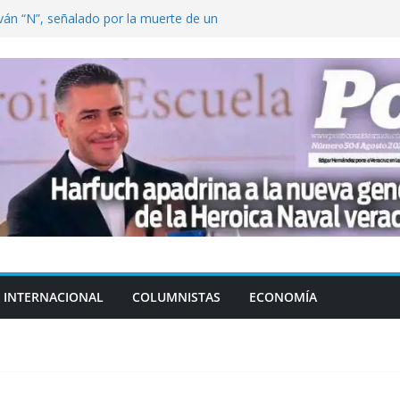
ván “N”, señalado por la muerte de un
nterrey
DE CENTROAMÉRICA! TRICOLOR
VEZ EL MEDALLERO
 Argentina para despedir a su padre, Jorge
 ‘viejitos’, Morena suspende derechos
alvatori y Grace Palomares
en Veracruz; aumentan a 33 los
lmente secos
INTERNACIONAL
COLUMNISTAS
ECONOMÍA