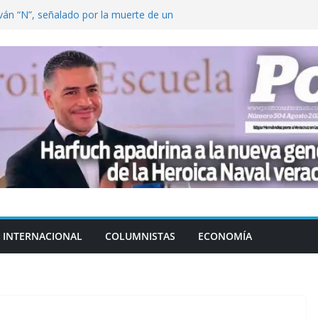
ván “N”, señalado por la muerte de un
nterrey
DE CENTROAMÉRICA! TRICOLOR
VEZ EL MEDALLERO
 Argentina para despedir a su padre, Jorge
 ‘viejitos’, Morena suspende derechos
alvatori y Grace Palomares
en Veracruz; aumentan a 33 los
lmente secos
INTERNACIONAL
COLUMNISTAS
ECONOMÍA