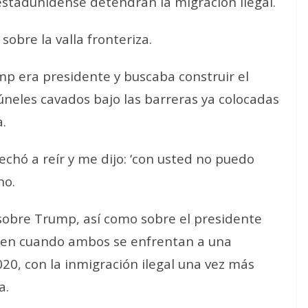
 estadunidense detendrán la migración ilegal.
sobre la valla fronteriza.
p era presidente y buscaba construir el
túneles cavados bajo las barreras ya colocadas
.
chó a reír y me dijo: ‘con usted no puedo
no.
obre Trump, así como sobre el presidente
ucen cuando ambos se enfrentan a una
20, con la inmigración ilegal una vez más
a.