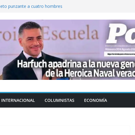
jeto punzante a cuatro hombres
Aguirre, exgobernador de Guerrero, por
var la exportación de aguacate de
tados Unidos
zación a escuelas para dejar el esquema
cución política en casos de desafuero
 Movimiento Ciudadano
INTERNACIONAL
COLUMNISTAS
ECONOMÍA