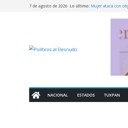
Saltar
Lo último:
Mujer ataca con ob
7 de agosto de 2026
al
Fue detenido Ángel 
caso Ayotzinapa
contenido
México busca reacti
Michoacán a los Es
Ofrece SEP regulari
militarizado
Rechaza Nahle perse
de los alcaldes de
NACIONAL
ESTADOS
TUXPAN