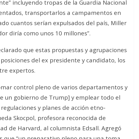
te” incluyendo tropas de la Guardia Nacional
entados, transportarlos a campamentos en
ado cuantos serían expulsados del país, Miller
or diría como unos 10 millones”.
larado que estas propuestas y agrupaciones
osiciones del ex presidente y candidato, los
re expertos.
tomar control pleno de varios departamentos y
[de un gobierno de Trump] y emplear todo el
regulaciones y planes de acción etno-
heda Skocpol, profesora reconocida de
dad de Harvard, al columnista Edsall. Agregó
s que “un preparativo pleno para una toma