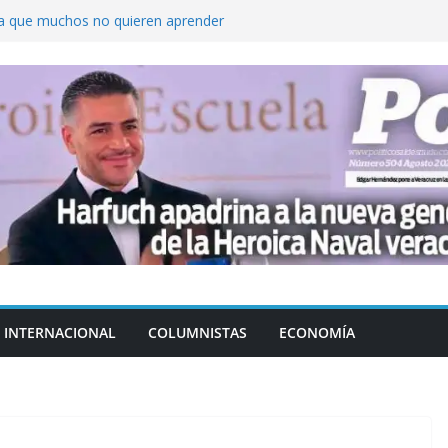
ica que muchos no quieren aprender
cluyendo a narcopolíticos”: dijo el director
iones contra el CJNG
ra el crimen patrimonial
do… o el defensor inesperado
de difamaciones, las audiencias no tienen
pulsa
INTERNACIONAL
COLUMNISTAS
ECONOMÍA