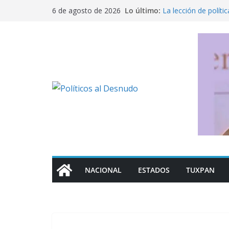
Saltar
Lo último:
La lección de polít
6 de agosto de 2026
al
“Vamos por ellos, in
de la DEA sobre acc
contenido
Cero impunidad cont
El opositor incómo
Ante la resonancia 
derechos; solo la re
NACIONAL
ESTADOS
TUXPAN