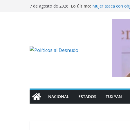
Saltar
Lo último:
Mujer ataca con ob
7 de agosto de 2026
al
Fue detenido Ángel 
caso Ayotzinapa
contenido
México busca reacti
Michoacán a los Es
Ofrece SEP regulari
militarizado
Rechaza Nahle perse
de los alcaldes de
NACIONAL
ESTADOS
TUXPAN