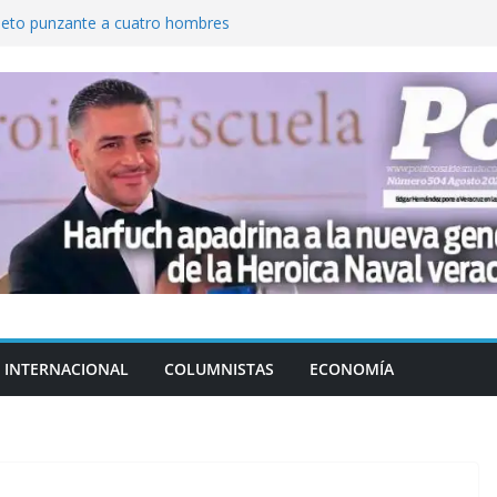
jeto punzante a cuatro hombres
Aguirre, exgobernador de Guerrero, por
var la exportación de aguacate de
tados Unidos
zación a escuelas para dejar el esquema
cución política en casos de desafuero
 Movimiento Ciudadano
INTERNACIONAL
COLUMNISTAS
ECONOMÍA