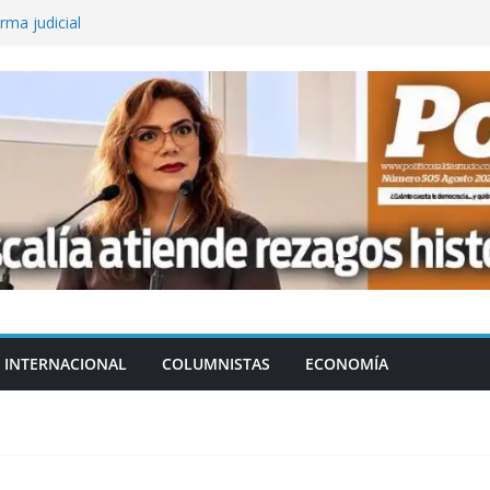
rma judicial
zagos históricos
ejas caras y preguntas incómodas
l erario: ¿cuánto dará a la CNTE de
 creciente conservadurismo exterior
INTERNACIONAL
COLUMNISTAS
ECONOMÍA