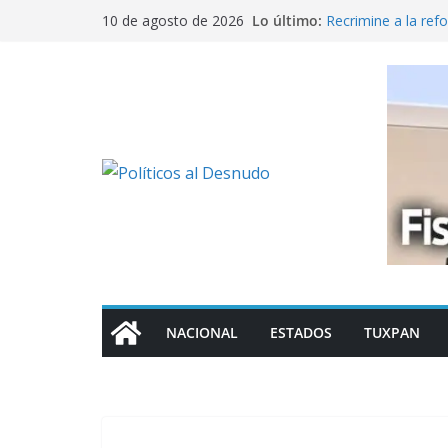
Saltar
Lo último:
Recrimine a la refo
10 de agosto de 2026
al
Fiscalía atiende re
Nuevo partido, vi
contenido
El gobierno abre e
Oaxaca?
Lecciones desde el
NACIONAL
ESTADOS
TUXPAN