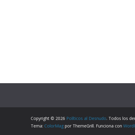
Copyright © 2026
Políticos al Desnudo
. Todos los de
Tema:
ColorMag
por ThemeGrill. Funciona con
Word