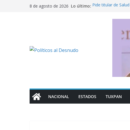
Saltar
Lo último:
Pide titular de Salud
8 de agosto de 2026
al
en México
Nahle busca salvar 
contenido
de empleos
¡Truena Ramírez Zep
“traicionar” a la 4T
De la Espriella tom
guerra sin tregua c
Fujimori celebra re
“Somos países her
NACIONAL
ESTADOS
TUXPAN