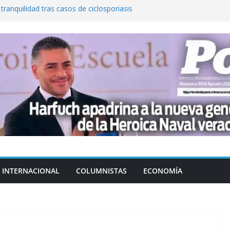
 tranquilidad tras casos de ciclosporiasis
al ingenio San Pedro y proteger cientos
eta contra diputado del PT! Lo acusa de
a el poder en Colombia y promete una
ontra el narcoterrorismo
stablecimiento de vínculos con México:
manos”
INTERNACIONAL
COLUMNISTAS
ECONOMÍA