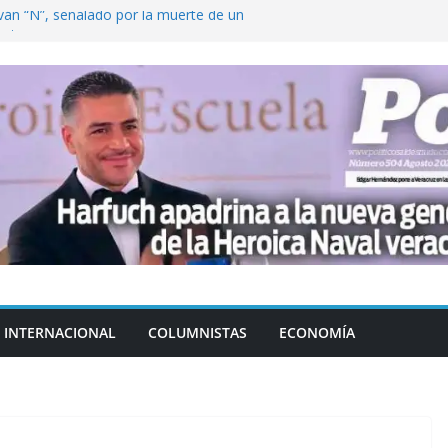
ván “N”, señalado por la muerte de un
nterrey
DE CENTROAMÉRICA! TRICOLOR
VEZ EL MEDALLERO
 Argentina para despedir a su padre, Jorge
 ‘viejitos’, Morena suspende derechos
alvatori y Grace Palomares
en Veracruz; aumentan a 33 los
lmente secos
INTERNACIONAL
COLUMNISTAS
ECONOMÍA