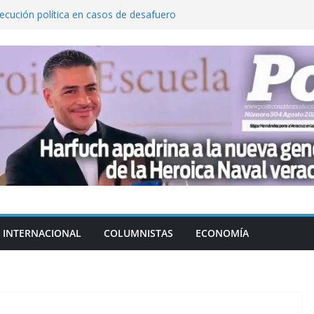
cución política en casos de desafuero
 Movimiento Ciudadano
 Cuitláhuac García Jiménez desapareció
Aguirre, exgobernador de Guerrero, por
var la exportación de aguacate de
tados Unidos
zación a escuelas para dejar el esquema
INTERNACIONAL
COLUMNISTAS
ECONOMÍA