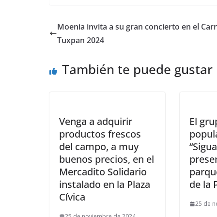
Moenia invita a su gran concierto en el Car
Tuxpan 2024
También te puede gustar
Venga a adquirir
El gr
productos frescos
popul
del campo, a muy
“Sigua
buenos precios, en el
presen
Mercadito Solidario
parqu
instalado en la Plaza
de la 
Cívica
25 de n
25 de noviembre de 2024