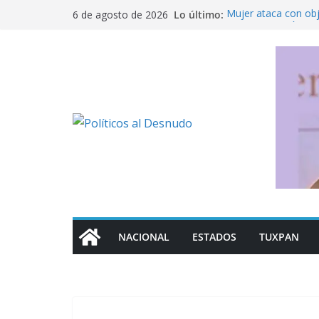
Saltar
Lo último:
Mujer ataca con ob
6 de agosto de 2026
al
Fue detenido Ángel 
caso Ayotzinapa
contenido
México busca reacti
Michoacán a los Es
Ofrece SEP regulari
militarizado
Rechaza Nahle perse
de los alcaldes de
NACIONAL
ESTADOS
TUXPAN