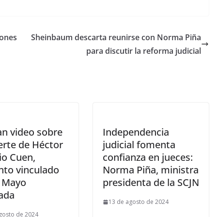
iones
Sheinbaum descarta reunirse con Norma Piña
para discutir la reforma judicial
an video sobre
Independencia
erte de Héctor
judicial fomenta
io Cuen,
confianza en jueces:
nto vinculado
Norma Piña, ministra
l Mayo
presidenta de la SCJN
ada
13 de agosto de 2024
gosto de 2024