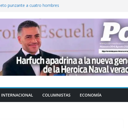
jeto punzante a cuatro hombres
Aguirre, exgobernador de Guerrero, por
var la exportación de aguacate de
tados Unidos
zación a escuelas para dejar el esquema
cución política en casos de desafuero
 Movimiento Ciudadano
INTERNACIONAL
COLUMNISTAS
ECONOMÍA