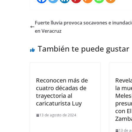
Fuerte lluvia provoca socavones e inundac
en Veracruz
También te puede gustar
Reconocen más de
Revel
cuatro décadas de
la mu
trayectoria al
Meles
caricaturista Luy
presu
con E
13 de agosto de 2024
Zamb
13 de a