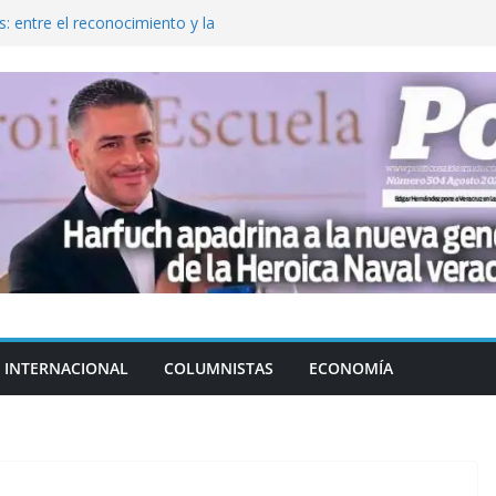
: entre el reconocimiento y la
var la exportación de aguacate de
tados Unidos
zación a escuelas para dejar el esquema
cución política en casos de desafuero
 Movimiento Ciudadano
jeto punzante a cuatro hombres
INTERNACIONAL
COLUMNISTAS
ECONOMÍA