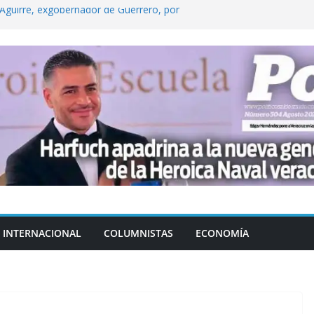
Aguirre, exgobernador de Guerrero, por
 tranquilidad tras casos de ciclosporiasis
Aguirre no es asunto político: Sheinbaum
echa, hora y sede para el examen de
?
 Cuitláhuac García Jiménez desapareció
INTERNACIONAL
COLUMNISTAS
ECONOMÍA