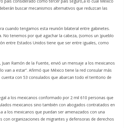
ro país considerado como tercer país seguro,a lo cual México
e deberán buscar mecanismos alternativos que reduzcan las
a cuando tengamos esta reunión bilateral entre gabinetes.
ma. No tenemos por qué agachar la cabeza, (somos un )pueblo
ión entre Estados Unidos tiene que ser entre iguales, como
es, Juan Ramón de la Fuente, envió un mensaje a los mexicanos
lo van a estar”. Afirmó que México tiene la red consular más
s cuenta con 53 consulados que abarcan todo el territorio de
legal a los mexicanos conformado por 2 mil 610 personas que
nsulados mexicanos sino también con abogados contratados en
fensa a los mexicanos que puedan ser amenazados con una
as con organizaciones de migrantes y defensoras de derechos