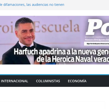
de difamaciones, las audiencias no tienen
pulsa
QUE ROMPE EL ESTADO DE DERECHO
cluyendo a narcopolíticos”: dijo el director
iones contra el CJNG
ra el crimen patrimonial
do… o el defensor inesperado
INTERNACIONAL
COLUMNISTAS
ECONOMÍA