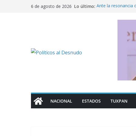
Saltar
Lo último:
Ante la resonancia 
6 de agosto de 2026
al
derechos; solo la re
EL LINEAMIENTO 
contenido
“Vamos por ellos, in
de la DEA sobre acc
Cero impunidad cont
El opositor incómo
NACIONAL
ESTADOS
TUXPAN