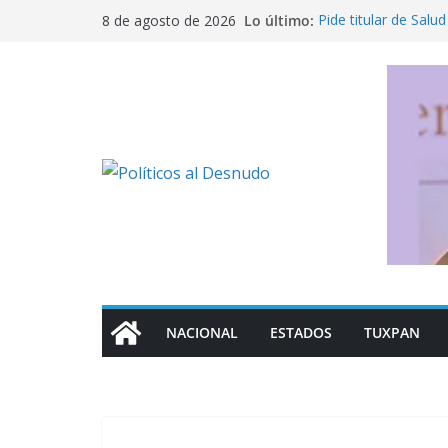
Saltar
Lo último:
Pide titular de Salud
8 de agosto de 2026
al
en México
Nahle busca salvar 
contenido
de empleos
¡Truena Ramírez Zep
“traicionar” a la 4T
De la Espriella tom
guerra sin tregua c
Fujimori celebra re
“Somos países her
NACIONAL
ESTADOS
TUXPAN