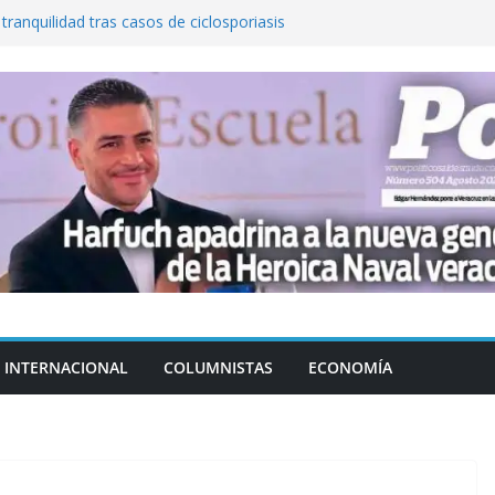
 tranquilidad tras casos de ciclosporiasis
al ingenio San Pedro y proteger cientos
eta contra diputado del PT! Lo acusa de
a el poder en Colombia y promete una
ontra el narcoterrorismo
stablecimiento de vínculos con México:
manos”
INTERNACIONAL
COLUMNISTAS
ECONOMÍA