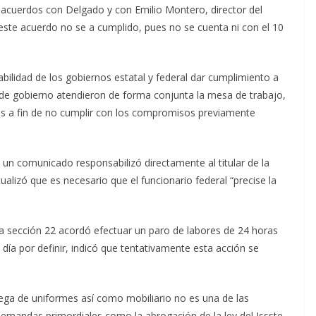
acuerdos con Delgado y con Emilio Montero, director del
 este acuerdo no se a cumplido, pues no se cuenta ni con el 10
bilidad de los gobiernos estatal y federal dar cumplimiento a
de gobierno atendieron de forma conjunta la mesa de trabajo,
as a fin de no cumplir con los compromisos previamente
e un comunicado responsabilizó directamente al titular de la
alizó que es necesario que el funcionario federal “precise la
la sección 22 acordó efectuar un paro de labores de 24 horas
ía por definir, indicó que tentativamente esta acción se
rega de uniformes así como mobiliario no es una de las
 demandas primordiales como la abrogación de la ley del Issste