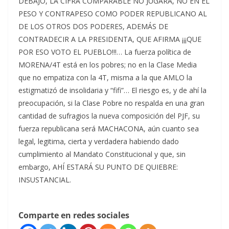
DEBAJO, LA CIFRA COMPARABLE NO JUGARA, NO EN EL
PESO Y CONTRAPESO COMO PODER REPUBLICANO AL
DE LOS OTROS DOS PODERES, ADEMÁS DE
CONTRADECIR A LA PRESIDENTA, QUE AFIRMA ¡¡¡QUE
POR ESO VOTO EL PUEBLO!!!… La fuerza política de
MORENA/4T está en los pobres; no en la Clase Media
que no empatiza con la 4T, misma a la que AMLO la
estigmatizó de insolidaria y “fifi”… El riesgo es, y de ahí la
preocupación, si la Clase Pobre no respalda en una gran
cantidad de sufragios la nueva composición del PJF, su
fuerza republicana será MACHACONA, aún cuanto sea
legal, legitima, cierta y verdadera habiendo dado
cumplimiento al Mandato Constitucional y que, sin
embargo, AHÍ ESTARÁ SU PUNTO DE QUIEBRE:
INSUSTANCIAL.
Comparte en redes sociales