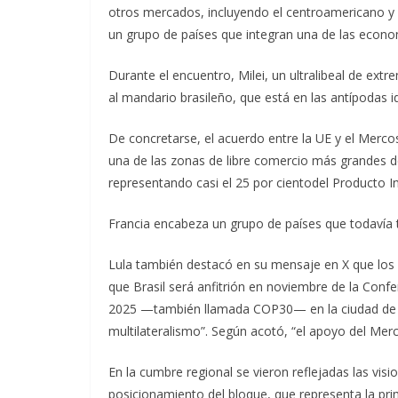
otros mercados, incluyendo el centroamericano y 
un grupo de países que integran una de las econ
Durante el encuentro, Milei, un ultralibeal de ext
al mandario brasileño, que está en las antípodas i
De concretarse, el acuerdo entre la UE y el Mercos
una de las zonas de libre comercio más grandes 
representando casi el 25 por cientodel Producto I
Francia encabeza un grupo de países que todavía t
Lula también destacó en su mensaje en X que los 
que Brasil será anfitrión en noviembre de la Conf
2025 —también llamada COP30— en la ciudad de 
multilateralismo”. Según acotó, “el apoyo del Mer
En la cumbre regional se vieron reflejadas las visi
posicionamiento del bloque, que representa la pr