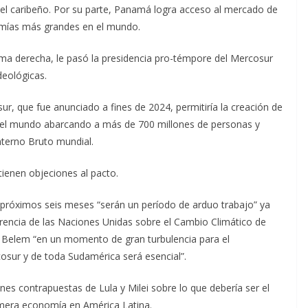
el caribeño. Por su parte, Panamá logra acceso al mercado de
omías más grandes en el mundo.
rema derecha, le pasó la presidencia pro-témpore del Mercosur
deológicas.
ur, que fue anunciado a fines de 2024, permitiría la creación de
del mundo abarcando a más de 700 millones de personas y
nterno Bruto mundial.
ienen objeciones al pacto.
próximos seis meses “serán un período de arduo trabajo” ya
erencia de las Naciones Unidas sobre el Cambio Climático de
Belem “en un momento de gran turbulencia para el
cosur y de toda Sudamérica será esencial”.
ones contrapuestas de Lula y Milei sobre lo que debería ser el
imera economía en América Latina.