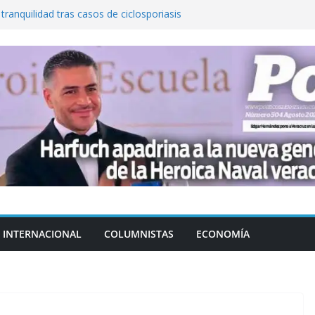
 tranquilidad tras casos de ciclosporiasis
al ingenio San Pedro y proteger cientos
eta contra diputado del PT! Lo acusa de
a el poder en Colombia y promete una
ontra el narcoterrorismo
stablecimiento de vínculos con México:
manos”
INTERNACIONAL
COLUMNISTAS
ECONOMÍA