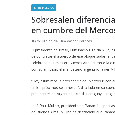
INTERNACIONAL
Sobresalen diferencias
en cumbre del Merco
4 de julio de 2025
Redacción Políticos
El presidente de Brasil, Luiz Inácio Lula da Silva,
de concretar el acuerdo de ese bloque sudameric
celebrada el jueves en Buenos Aires durante la cual
con su anfitrión, el mandatario argentino Javier Mil
“Hoy asumimos la presidencia del Mercosur con e
en los próximos seis meses”, dijo Lula en su cuenta
presidentes de Argentina, Brasil, Paraguay, Urugu
José Raúl Mulino, presidente de Panamá —país a
de Buenos Aires. Mulino ha destacado que Panamá l