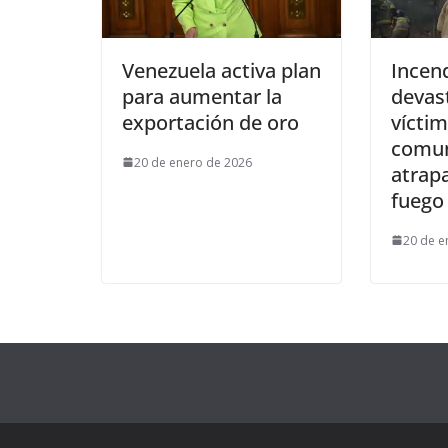
Venezuela activa plan
Incend
para aumentar la
devas
exportación de oro
víctim
comu
20 de enero de 2026
atrapa
fuego
20 de e