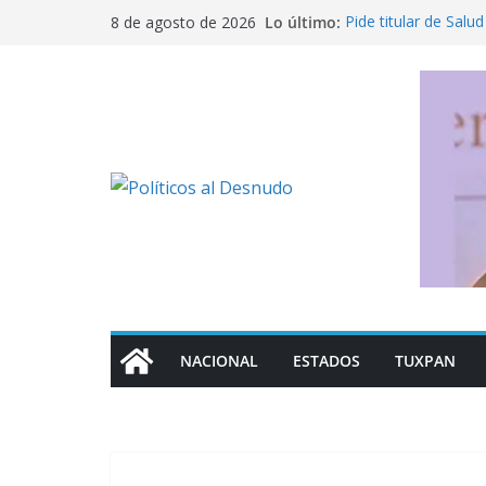
Saltar
Lo último:
Pide titular de Salud
8 de agosto de 2026
al
en México
Nahle busca salvar 
contenido
de empleos
¡Truena Ramírez Zep
“traicionar” a la 4T
De la Espriella tom
guerra sin tregua c
Fujimori celebra re
“Somos países her
NACIONAL
ESTADOS
TUXPAN