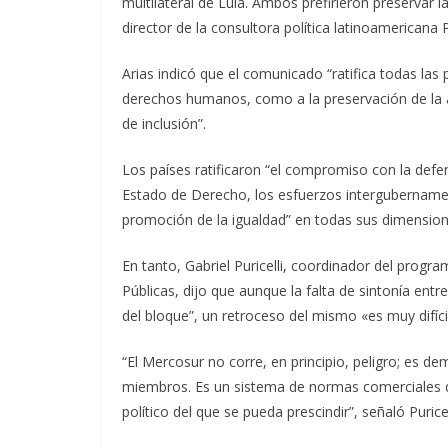
multilateral de Lula. Ambos prefirieron preservar l
director de la consultora política latinoamericana P
Arias indicó que el comunicado “ratifica todas las p
derechos humanos, como a la preservación de la ac
de inclusión”.
Los países ratificaron “el compromiso con la defen
Estado de Derecho, los esfuerzos intergubernament
promoción de la igualdad” en todas sus dimension
En tanto, Gabriel Puricelli, coordinador del progra
Públicas, dijo que aunque la falta de sintonía entr
del bloque”, un retroceso del mismo «es muy difíc
“El Mercosur no corre, en principio, peligro; es 
miembros. Es un sistema de normas comerciales 
político del que se pueda prescindir”, señaló Puricel