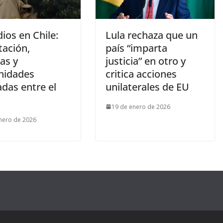
ios en Chile:
Lula rechaza que un
tación,
país “imparta
as y
justicia” en otro y
nidades
critica acciones
das entre el
unilaterales de EU
19 de enero de 2026
nero de 2026