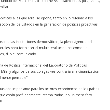
a unidad del Mercosur”, dijo a The Associated Press Jorge Arias,
olilat.
olíticas a las que Milei se opone, tanto en lo referido a los
ción de los Estados en la generación de políticas proactivas
sa de las instituciones democráticas, la plena vigencia del
ales para fortalecer el multilateralismo”, así como “la
es, dijo el comunicado.
ma de Política Internacional del Laboratorio de Políticas
e Milei y algunos de sus colegas «es contraria a la dinamización
ilmente pensable”.
demasiado importante para los actores económicos de los países
que están profundamente internalizadas, no un mero foro
li.