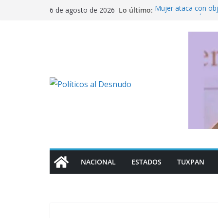
Saltar
Lo último:
Mujer ataca con ob
6 de agosto de 2026
al
Fue detenido Ángel 
caso Ayotzinapa
contenido
México busca reacti
Michoacán a los Es
Ofrece SEP regulari
militarizado
Rechaza Nahle perse
de los alcaldes de
NACIONAL
ESTADOS
TUXPAN