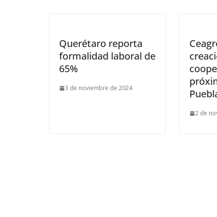
Querétaro reporta
Ceagr
formalidad laboral de
creac
65%
cooper
próxi
3 de noviembre de 2024
Puebl
2 de no