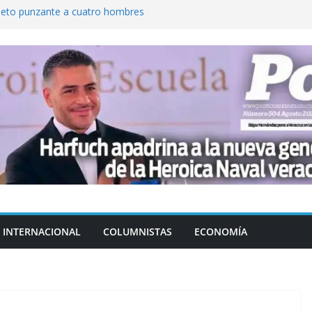
jeto punzante a cuatro hombres
Aguirre, exgobernador de Guerrero, por
var la exportación de aguacate de
tados Unidos
zación a escuelas para dejar el esquema
cución política en casos de desafuero
 Movimiento Ciudadano
INTERNACIONAL
COLUMNISTAS
ECONOMÍA