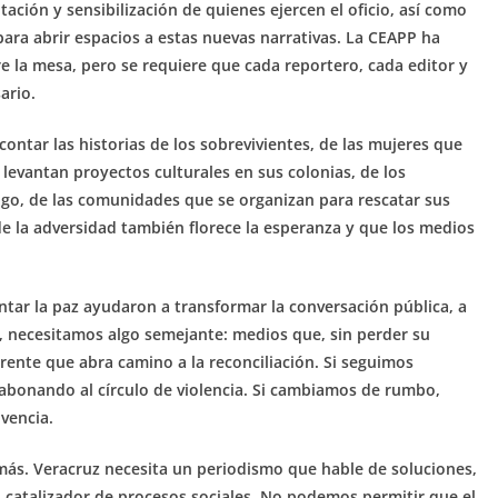
itación y sensibilización de quienes ejercen el oficio, así como
para abrir espacios a estas nuevas narrativas. La CEAPP ha
 la mesa, pero se requiere que cada reportero, cada editor y
ario.
contar las historias de los sobrevivientes, de las mujeres que
e levantan proyectos culturales en sus colonias, de los
ogo, de las comunidades que se organizan para rescatar sus
e la adversidad también florece la esperanza y que los medios
ntar la paz ayudaron a transformar la conversación pública, a
, necesitamos algo semejante: medios que, sin perder su
erente que abra camino a la reconciliación. Si seguimos
s abonando al círculo de violencia. Si cambiamos de rumbo,
vencia.
 más. Veracruz necesita un periodismo que hable de soluciones,
n catalizador de procesos sociales. No podemos permitir que el