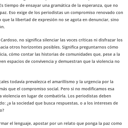
. Es tiempo de ensayar una gramática de la esperanza, que no
a paz. Eso exige de los periodistas un compromiso renovado con
do que la libertad de expresión no se agota en denunciar, sino
ón.
rdoso, no significa silenciar las voces críticas ni disfrazar los
hacia otros horizontes posibles. Significa preguntarnos cómo
ticia, cómo contar las historias de comunidades que, pese a la
yen espacios de convivencia y demuestran que la violencia no
es todavía prevalezca el amarillismo y la urgencia por la
do más que el compromiso social. Pero si no modificamos esa
a violencia en lugar de combatirla. Los periodistas deben
do: ¿a la sociedad que busca respuestas, o a los intereses de
o?
ormar el lenguaje, apostar por un relato que ponga la paz como