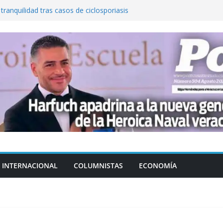
 tranquilidad tras casos de ciclosporiasis
al ingenio San Pedro y proteger cientos
eta contra diputado del PT! Lo acusa de
a el poder en Colombia y promete una
ontra el narcoterrorismo
stablecimiento de vínculos con México:
manos”
INTERNACIONAL
COLUMNISTAS
ECONOMÍA