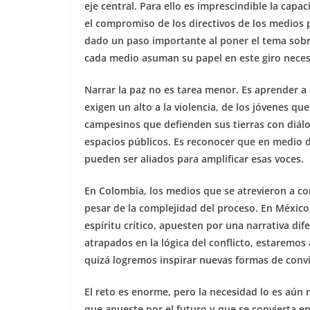
eje central. Para ello es imprescindible la capac
el compromiso de los directivos de los medios 
dado un paso importante al poner el tema sobre
cada medio asuman su papel en este giro neces
Narrar la paz no es tarea menor. Es aprender a 
exigen un alto a la violencia, de los jóvenes qu
campesinos que defienden sus tierras con diál
espacios públicos. Es reconocer que en medio d
pueden ser aliados para amplificar esas voces.
En Colombia, los medios que se atrevieron a co
pesar de la complejidad del proceso. En México
espíritu crítico, apuesten por una narrativa dif
atrapados en la lógica del conflicto, estaremo
quizá logremos inspirar nuevas formas de convi
El reto es enorme, pero la necesidad lo es aún
que apueste por el futuro y que se convierta e