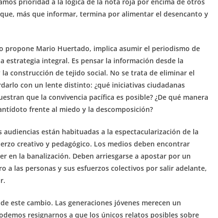
mos prioridad a la lógica de la nota roja por encima de otros
o que, más que informar, termina por alimentar el desencanto y
mo propone Mario Huertado, implica asumir el periodismo de
estrategia integral. Es pensar la información desde la
 la construcción de tejido social. No se trata de eliminar el
darlo con un lente distinto: ¿qué iniciativas ciudadanas
uestran que la convivencia pacífica es posible? ¿De qué manera
antídoto frente al miedo y la descomposición?
s audiencias están habituadas a la espectacularización de la
fuerzo creativo y pedagógico. Los medios deben encontrar
aer en la banalización. Deben arriesgarse a apostar por un
 a las personas y sus esfuerzos colectivos por salir adelante,
r.
s de este cambio. Las generaciones jóvenes merecen un
odemos resignarnos a que los únicos relatos posibles sobre