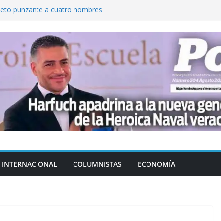
jeto punzante a cuatro hombres
Aguirre, exgobernador de Guerrero, por
var la exportación de aguacate de
tados Unidos
zación a escuelas para dejar el esquema
cución política en casos de desafuero
 Movimiento Ciudadano
INTERNACIONAL
COLUMNISTAS
ECONOMÍA