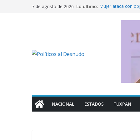
Saltar
Lo último:
Mujer ataca con ob
7 de agosto de 2026
al
Fue detenido Ángel 
caso Ayotzinapa
contenido
México busca reacti
Michoacán a los Es
Ofrece SEP regulari
militarizado
Rechaza Nahle perse
de los alcaldes de
NACIONAL
ESTADOS
TUXPAN