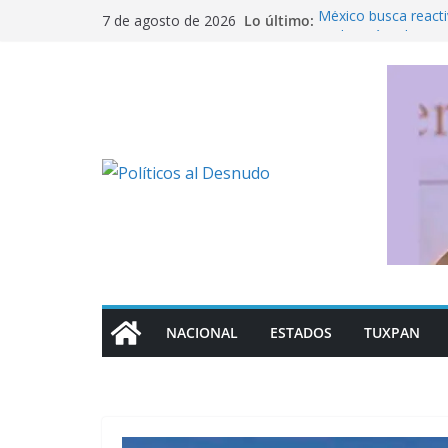
Saltar
Lo último:
México busca reacti
7 de agosto de 2026
al
Michoacán a los Es
Detención de Ángel 
contenido
¿Dónde consultar f
control de la UNAM
Los mil 600 mdp que
Fue detenido Ángel 
caso Ayotzinapa
NACIONAL
ESTADOS
TUXPAN