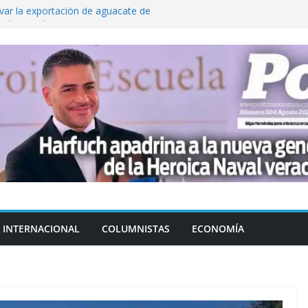
var la exportación de aguacate de
tados Unidos
Aguirre no es asunto político: Sheinbaum
echa, hora y sede para el examen de
?
 Cuitláhuac García Jiménez desapareció
Aguirre, exgobernador de Guerrero, por
INTERNACIONAL
COLUMNISTAS
ECONOMÍA