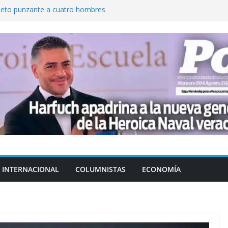
jeto punzante a cuatro hombres
Aguirre, exgobernador de Guerrero, por
var la exportación de aguacate de
tados Unidos
zación a escuelas para dejar el esquema
cución política en casos de desafuero
 Movimiento Ciudadano
INTERNACIONAL
COLUMNISTAS
ECONOMÍA