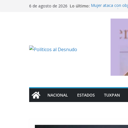
Saltar
Lo último:
Mujer ataca con ob
6 de agosto de 2026
al
Fue detenido Ángel 
caso Ayotzinapa
contenido
México busca reacti
Michoacán a los Es
Ofrece SEP regulari
militarizado
Rechaza Nahle perse
de los alcaldes de
NACIONAL
ESTADOS
TUXPAN