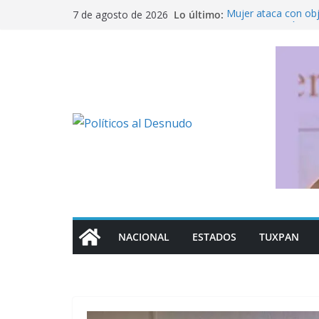
Saltar
Lo último:
Mujer ataca con ob
7 de agosto de 2026
al
Fue detenido Ángel 
caso Ayotzinapa
contenido
México busca reacti
Michoacán a los Es
Ofrece SEP regulari
militarizado
Rechaza Nahle perse
de los alcaldes de
NACIONAL
ESTADOS
TUXPAN