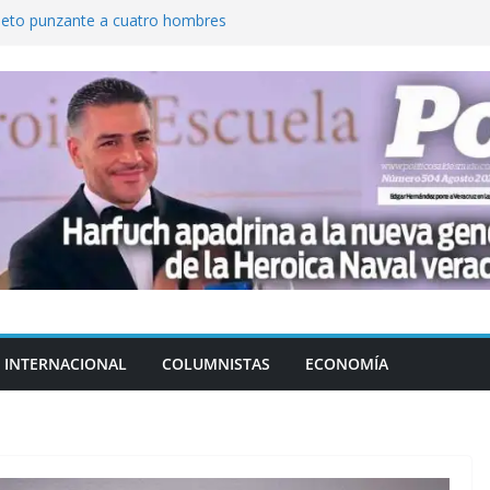
jeto punzante a cuatro hombres
Aguirre, exgobernador de Guerrero, por
var la exportación de aguacate de
tados Unidos
zación a escuelas para dejar el esquema
cución política en casos de desafuero
 Movimiento Ciudadano
INTERNACIONAL
COLUMNISTAS
ECONOMÍA