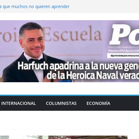
ica que muchos no quieren aprender
cluyendo a narcopolíticos”: dijo el director
iones contra el CJNG
ra el crimen patrimonial
do… o el defensor inesperado
de difamaciones, las audiencias no tienen
pulsa
INTERNACIONAL
COLUMNISTAS
ECONOMÍA