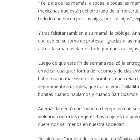
“¡Feliz día de las mamás, a todas, a todas las m
mexicanas que están del otro lado de la frontera!
todo lo que hacen por sus hijas, por sus hijos”, ex
Y tras felicitar también a su mamá, la bióloga, A
que usó en su toma de protesta: “gracias a las m
así es, las mamás damos todo por nuestras hijas y
Luego de que este fin de semana realizó la entrega
erradicar cualquier forma de racismo y de clasism
hubo mucho machismo: los hombres que creían qu
seguramente a ustedes, que nos dijeran: ‘calladit
bonitas cuando hablamos y cuando participamos”
Además lamentó que “hubo un tiempo en que se cre
violencia contra las mujeres! Las mujeres no qu
queremos ser menos en nuestra sociedad”.
Recalcó que “por eso decimos que, en México, la tr