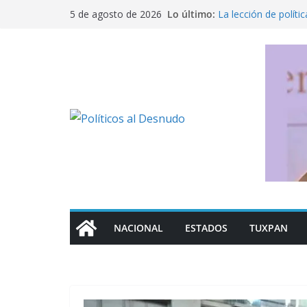
Saltar
Lo último:
La lección de polít
5 de agosto de 2026
al
“Vamos por ellos, in
de la DEA sobre acc
contenido
Cero impunidad cont
El opositor incómo
Ante la resonancia 
derechos; solo la re
NACIONAL
ESTADOS
TUXPAN