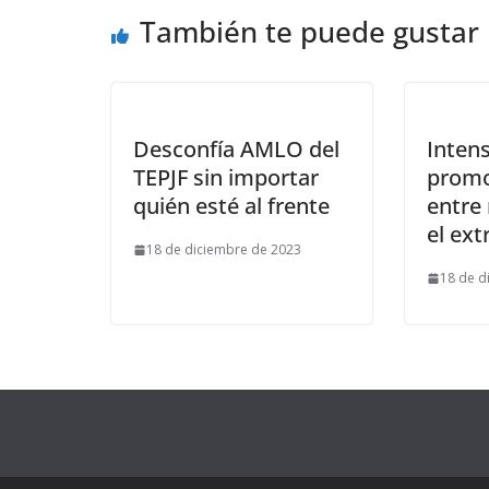
También te puede gustar
Desconfía AMLO del
Intens
TEPJF sin importar
promo
quién esté al frente
entre
el ext
18 de diciembre de 2023
18 de d