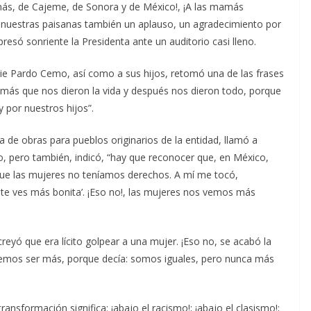
amás, de Cajeme, de Sonora y de México!, ¡A las mamás
, nuestras paisanas también un aplauso, un agradecimiento por
presó sonriente la Presidenta ante un auditorio casi lleno.
nnie Pardo Cemo, así como a sus hijos, retomó una de las frases
amás que nos dieron la vida y después nos dieron todo, porque
 por nuestros hijos”.
 de obras para pueblos originarios de la entidad, llamó a
o, pero también, indicó, “hay que reconocer que, en México,
e las mujeres no teníamos derechos. A mí me tocó,
a te ves más bonita’. ¡Eso no!, las mujeres nos vemos más
.
yó que era lícito golpear a una mujer. ¡Eso no, se acabó la
eremos ser más, porque decía: somos iguales, pero nunca más
ansformación significa: ¡abajo el racismo!; ¡abajo el clasismo!;