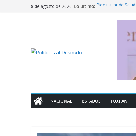
Saltar
Lo último:
Pide titular de Salud
8 de agosto de 2026
al
en México
Nahle busca salvar 
contenido
de empleos
¡Truena Ramírez Zep
“traicionar” a la 4T
De la Espriella tom
guerra sin tregua c
Fujimori celebra re
“Somos países her
NACIONAL
ESTADOS
TUXPAN