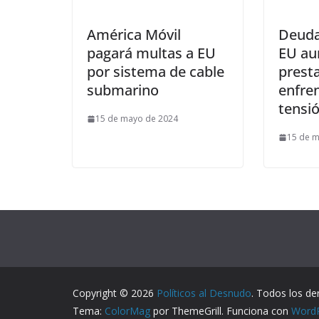
América Móvil
Deuda
pagará multas a EU
EU au
por sistema de cable
presta
submarino
enfre
tensi
15 de mayo de 2024
15 de 
Copyright © 2026
Políticos al Desnudo
. Todos los de
Tema:
ColorMag
por ThemeGrill. Funciona con
Word