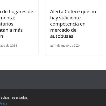
 de hogares de
Alerta Cofece que no
menta;
hay suficiente
tarios
competencia en
ntan a más
mercado de
ón
autobuses
mayo de 2024
14 de mayo de 2024
rechos reservados.
Press
.