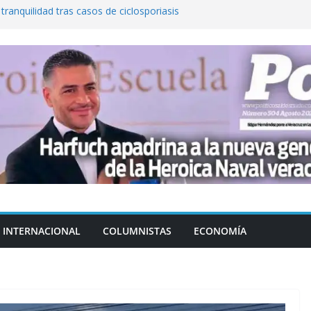
 tranquilidad tras casos de ciclosporiasis
al ingenio San Pedro y proteger cientos
eta contra diputado del PT! Lo acusa de
a el poder en Colombia y promete una
ontra el narcoterrorismo
stablecimiento de vínculos con México:
manos”
INTERNACIONAL
COLUMNISTAS
ECONOMÍA