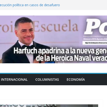
cución política en casos de desafuero
 Movimiento Ciudadano
 Cuitláhuac García Jiménez desapareció
Aguirre, exgobernador de Guerrero, por
var la exportación de aguacate de
tados Unidos
zación a escuelas para dejar el esquema
INTERNACIONAL
COLUMNISTAS
ECONOMÍA