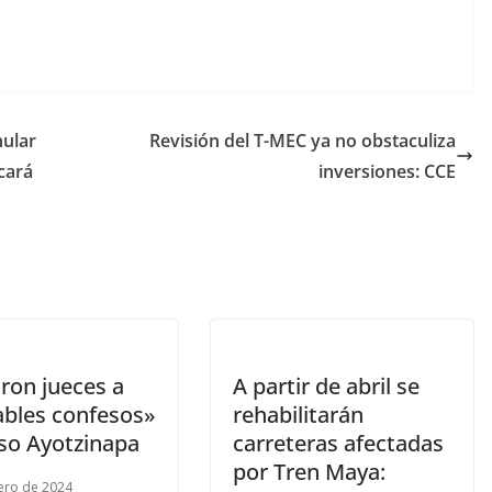
nular
Revisión del T-MEC ya no obstaculiza
icará
inversiones: CCE
ron jueces a
A partir de abril se
ables confesos»
rehabilitarán
aso Ayotzinapa
carreteras afectadas
por Tren Maya:
ero de 2024