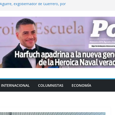
Aguirre, exgobernador de Guerrero, por
 tranquilidad tras casos de ciclosporiasis
Aguirre no es asunto político: Sheinbaum
echa, hora y sede para el examen de
?
 Cuitláhuac García Jiménez desapareció
INTERNACIONAL
COLUMNISTAS
ECONOMÍA