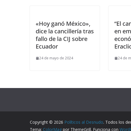
«Hoy ganó México»,
“El c
dice la cancillería tras
en em
fallo de la CIJ sobre
econó
Ecuador
Eracli
24 de mayo de 2024
24 de 
Copyright © 2026
Políticos al Desnudo
. Todos los de
Tema:
ColorMag
por ThemeGrill. Funciona con
Word