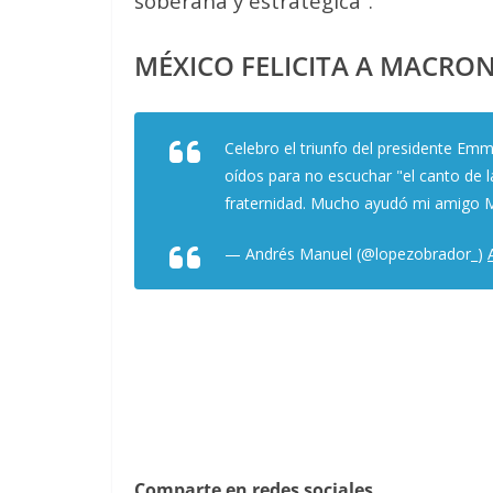
soberana y estratégica”.
MÉXICO FELICITA A MACRO
Celebro el triunfo del presidente Emm
oídos para no escuchar "el canto de la
fraternidad. Mucho ayudó mi amigo 
— Andrés Manuel (@lopezobrador_)
Comparte en redes sociales