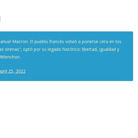
N
anuel Macron. El pueblo francés volvió a ponerse cera en los
s sirenas"; optó por su legado histórico: libertad, igualdad y
Mélenchon.
April 25, 2022