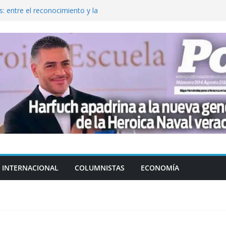
: entre el reconocimiento y la
var la exportación de aguacate de
tados Unidos
zación a escuelas para dejar el esquema
cución política en casos de desafuero
 Movimiento Ciudadano
jeto punzante a cuatro hombres
INTERNACIONAL
COLUMNISTAS
ECONOMÍA